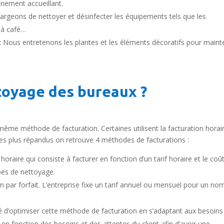
nement accueillant.
rgeons de nettoyer et désinfecter les équipements tels que les
 à café…
:
Nous entretenons les plantes et les éléments décoratifs pour maint
toyage des bureaux ?
même méthode de facturation. Certaines utilisent la facturation horai
s les plus répandus on retrouve 4 méthodes de facturations :
horaire qui consiste à facturer en fonction d’un tarif horaire et le coû
pes de nettoyage.
 par forfait. L’entreprise fixe un tarif annuel ou mensuel pour un no
é d’optimiser cette méthode de facturation en s’adaptant aux besoins
en fonction des besoins et des attentes du client afin d’avoir une