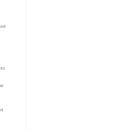
ouve
ces
ser
nt