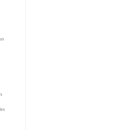
ous
r
es
les