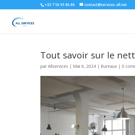
+33 7 56 95 86 86
contact@services-all.net
Tout savoir sur le net
par
Allservices
|
Mai 6, 2024
|
Bureaux
|
0 com