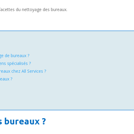
 facettes du nettoyage des bureaux.
e de bureaux ?
ens spécialisés ?
aux chez All Services ?
reaux ?
s bureaux ?